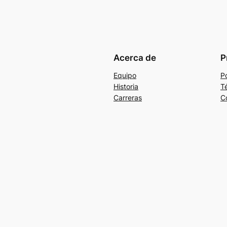
Acerca de
P
Equipo
Po
Historia
T
Carreras
C